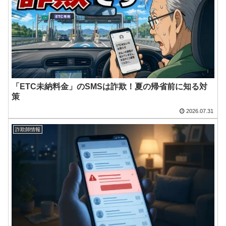
「ETC未納料金」のSMSは詐欺！夏の帰省前に知る対
策
2026.07.31
詐欺師情報