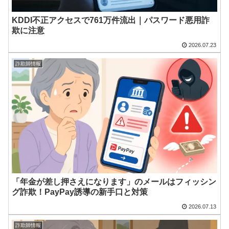
KDDI不正アクセスで761万件流出｜パスワード悪用詐
欺に注意
2026.07.23
詐欺師情報
「年金が差し押さえになります」のメールはフィッシン
グ詐欺！PayPay誘導の新手口と対策
2026.07.13
詐欺師情報