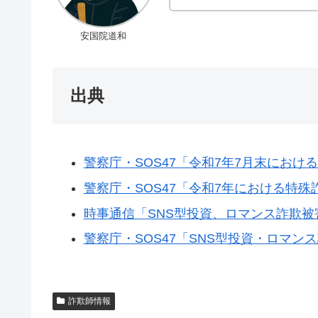
安国院道和
出典
警察庁・SOS47「令和7年7月末にお
警察庁・SOS47「令和7年における特
時事通信「SNS型投資、ロマンス詐欺被
警察庁・SOS47「SNS型投資・ロマン
詐欺師情報