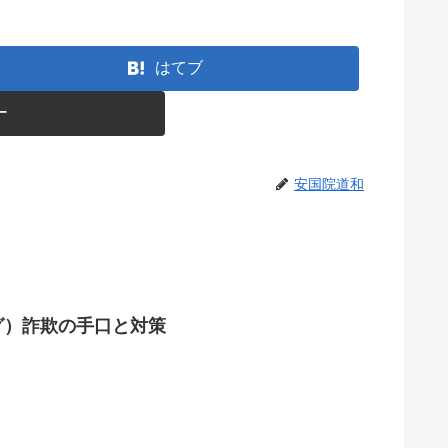
はてブ
ー
安国院道和
グ）詐欺の手口と対策